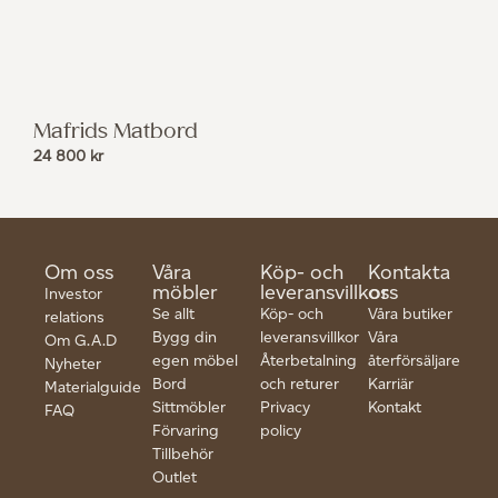
Mafrids Matbord
24 800
kr
Om oss
Våra
Köp- och
Kontakta
möbler
leveransvillkor
oss
Investor
Se allt
Köp- och
Våra butiker
relations
Bygg din
leveransvillkor
Våra
Om G.A.D
egen möbel
Återbetalning
återförsäljare
Nyheter
Bord
och returer
Karriär
Materialguide
Sittmöbler
Privacy
Kontakt
FAQ
Förvaring
policy
Tillbehör
Outlet