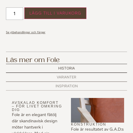
LÄGG TILL I VARUKORG
Se ytbehandlingar och färger
Läs mer om Fole
HISTORIA
VARIANTER
INSPIRATION
AVSKALAD KOMFORT
– FÖR LIVET OMKRING
DIG
Fole är en elegant fåtölj
där skandinavisk design
KONSTRUKTION
möter hantverk i
Fole är resultatet av G.A.D:s