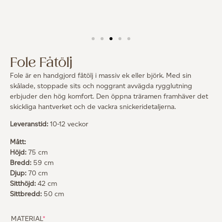
Fole Fåtölj
Fole är en handgjord fåtölj i massiv ek eller björk. Med sin
skålade, stoppade sits och noggrant avvägda rygglutning
erbjuder den hög komfort. Den öppna träramen framhäver det
skickliga hantverket och de vackra snickeridetaljerna.
Leveranstid:
10-12 veckor
Mått:
Höjd:
75 cm
Bredd:
59 cm
Djup:
70 cm
Sitthöjd:
42 cm
Sittbredd:
50 cm
MATERIAL
*