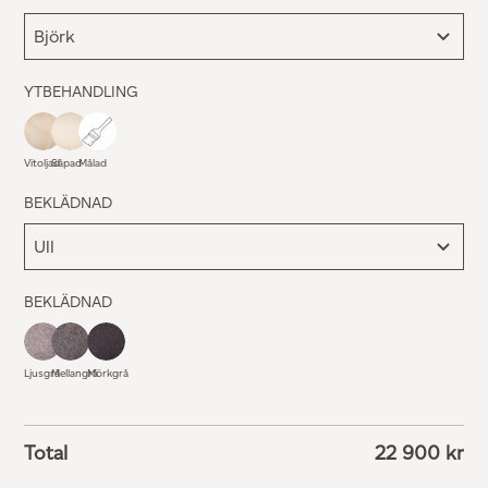
YTBEHANDLING
Vitoljad
Såpad
Målad
BEKLÄDNAD
BEKLÄDNAD
Ljusgrå
Mellangrå
Mörkgrå
Total
22 900
kr