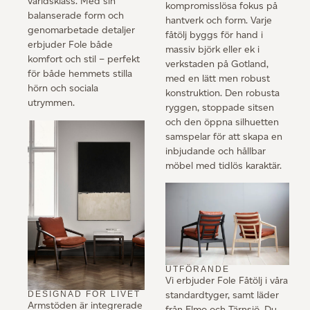
världsklass. Med sin
kompromisslösa fokus på
balanserade form och
hantverk och form. Varje
genomarbetade detaljer
fåtölj byggs för hand i
erbjuder Fole både
massiv björk eller ek i
komfort och stil – perfekt
verkstaden på Gotland,
för både hemmets stilla
med en lätt men robust
hörn och sociala
konstruktion. Den robusta
utrymmen.
ryggen, stoppade sitsen
och den öppna silhuetten
samspelar för att skapa en
inbjudande och hållbar
möbel med tidlös karaktär.
UTFÖRANDE
Vi erbjuder Fole Fåtölj i våra
DESIGNAD FÖR LIVET
standardtyger, samt läder
Armstöden är integrerade
från Elmo och Tärnsjö. Du