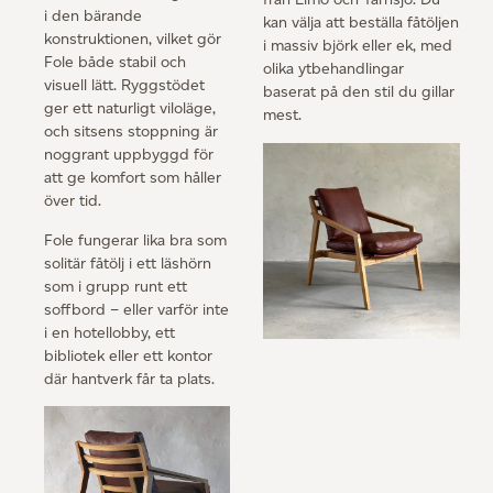
i den bärande
kan välja att beställa fåtöljen
konstruktionen, vilket gör
i massiv björk eller ek, med
Fole både stabil och
olika ytbehandlingar
visuell lätt. Ryggstödet
baserat på den stil du gillar
ger ett naturligt viloläge,
mest.
och sitsens stoppning är
noggrant uppbyggd för
att ge komfort som håller
över tid.
Fole fungerar lika bra som
solitär fåtölj i ett läshörn
som i grupp runt ett
soffbord – eller varför inte
i en hotellobby, ett
bibliotek eller ett kontor
där hantverk får ta plats.