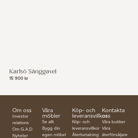
Karlsö Sänggavel
15 900
kr
Om oss
Våra
Köp- och
Kontakta
möbler
leveransvillkor
oss
Investor
Se allt
Köp- och
Våra butiker
relations
Bygg din
leveransvillkor
Våra
Om G.A.D
egen möbel
Återbetalning
återförsäljare
Nyheter