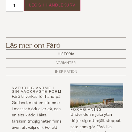
LEGG I HANDLEKURV
Läs mer om Fårö
HISTORIA
VARIANTER
INSPIRATION
NATURLIG VÄRME I
SIN VACKRASTE FORM
Fårö tillverkas för hand på
Gotland, med en stomme
i massiv björk eller ek, och
FORMGIVNING
Under den mjuka ytan
en sits klädd i äkta
döljer sig ett rejält stoppat
fårskinn (möjligheten finns
säte som gör Fårö lika
även att välja ull). För att