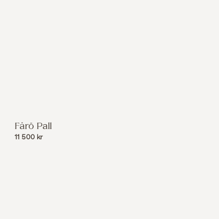
Fårö Pall
11 500
kr