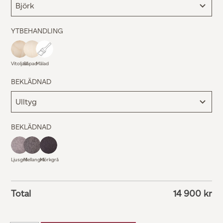
YTBEHANDLING
Vitoljad
Såpad
Målad
BEKLÄDNAD
BEKLÄDNAD
Ljusgrå
Mellangrå
Mörkgrå
Total
14 900
kr