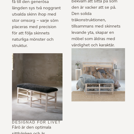
bekväm att sitta på som
få till den generösa
den är vacker att se på.
längden sys två noggrant
Den solida
utvalda skinn ihop med
träkonstruktionen,
stor omsorg – varje söm
tillsammans med skinnets
placeras med precision
levande yta, skapar en
för att följa skinnets
möbel som åldras med
naturliga mönster och
värdighet och karaktär.
struktur.
DESIGNAD FÖR LIVET
Fårö är den optimala
sittbänken och är