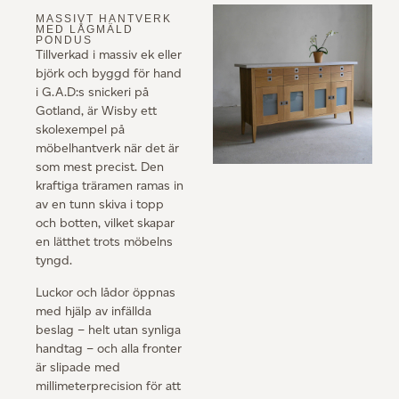
MASSIVT HANTVERK
MED LÅGMÄLD
PONDUS
Tillverkad i massiv ek eller
björk och byggd för hand
i G.A.D:s snickeri på
Gotland, är Wisby ett
skolexempel på
möbelhantverk när det är
som mest precist. Den
kraftiga träramen ramas in
av en tunn skiva i topp
och botten, vilket skapar
en lätthet trots möbelns
tyngd.
Luckor och lådor öppnas
med hjälp av infällda
beslag – helt utan synliga
handtag – och alla fronter
är slipade med
millimeterprecision för att