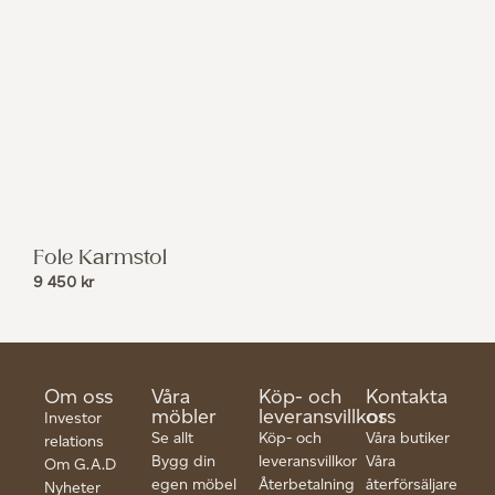
Fole Karmstol
9 450
kr
Om oss
Våra
Köp- och
Kontakta
möbler
leveransvillkor
oss
Investor
Se allt
Köp- och
Våra butiker
relations
Bygg din
leveransvillkor
Våra
Om G.A.D
egen möbel
Återbetalning
återförsäljare
Nyheter